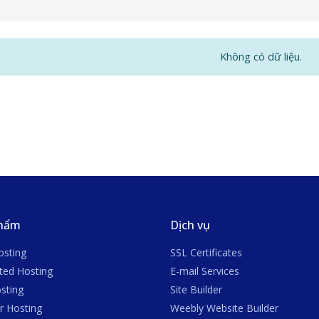
Không có dữ liệu.
phẩm
Dịch vụ
sting
SSL Certificates
ted Hosting
E-mail Services
sting
Site Builder
r Hosting
Weebly Website Builder